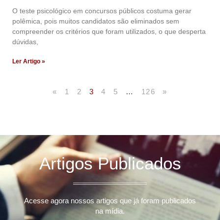
O teste psicológico em concursos públicos costuma gerar
polêmica, pois muitos candidatos são eliminados sem
compreender os critérios que foram utilizados, o que desperta
dúvidas,
Ler Artigo »
«
1
2
3
4
5
…
126
»
Artigos Publicados
Acesse agora nossos artigos que já foram publicados
na mídia.