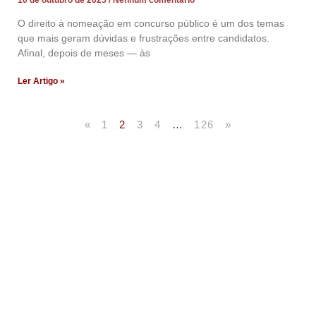
O direito à nomeação em concurso público é um dos temas
que mais geram dúvidas e frustrações entre candidatos.
Afinal, depois de meses — às
Ler Artigo »
«
1
2
3
4
…
126
»
Artigos Publicados
Acesse agora nossos artigos que já foram publicados
na mídia.