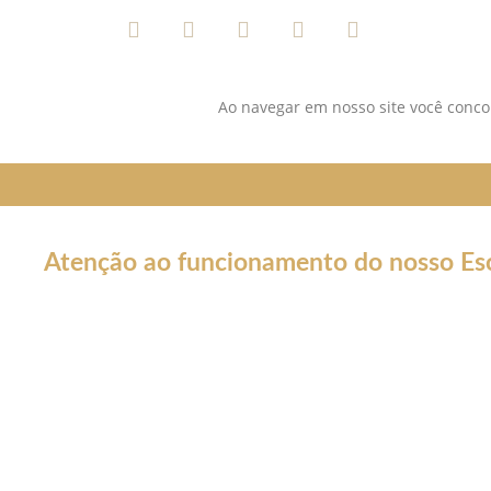
Ao navegar em nosso site você concor
Atenção ao funcionamento do nosso Esc
Em decorrência da declaração de Pandemia pela OMS por caus
forma por tempo INDETERMINADO:
Nossos serviços estarão funcionando normalmente através do 
atendê-lo.
Não estaremos realizando atendimentos presenciais e nosso co