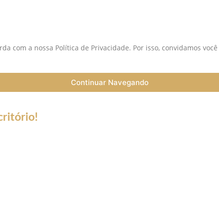
da com a nossa Política de Privacidade. Por isso, convidamos você
Continuar Navegando
ritório!
a do Coronavírus (Covid-19) informamos que nossos serviços esta
trabalho a distância (Home Office), e nossa equipe esta preparada 
ntato de telefone fixo não estará disponível.