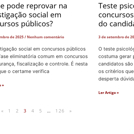
e pode reprovar na
Teste psi
stigação social em
concursos 
ursos públicos?
do candid
embro de 2025
Nenhum comentário
3 de setembro de 2
stigação social em concursos públicos
O teste psicol
fase eliminatória comum em concursos
costuma gerar 
rança, fiscalização e controle. É nesta
candidatos são
que o certame verifica
os critérios que
desperta dúvid
o »
Ler Artigo »
«
1
2
3
4
5
…
126
»