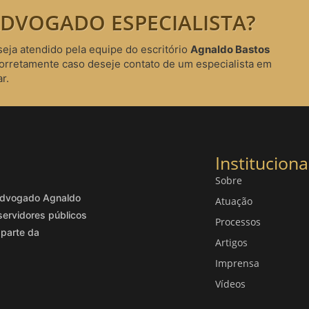
DVOGADO ESPECIALISTA?
seja atendido pela equipe do escritório
Agnaldo Bastos
corretamente caso deseje contato de um especialista em
r.
Instituciona
Sobre
o advogado Agnaldo
Atuação
servidores públicos
Processos
 parte da
Artigos
Imprensa
Vídeos