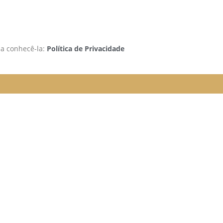
 a conhecê-la:
Política de Privacidade
rão funcionando da seguinte
e organizada para melhor