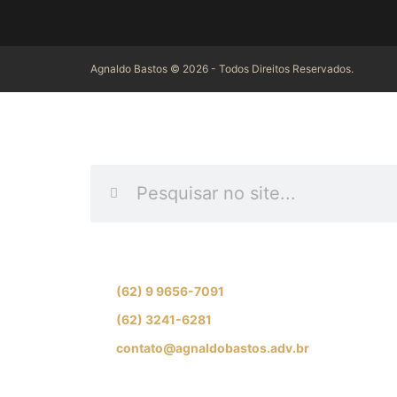
Agnaldo Bastos © 2026 - Todos Direitos Reservados.
INFORME O QUE DES
Se preferir, fale com nossa equipe de especial
(62) 9 9656-7091
(62) 3241-6281
contato@agnaldobastos.adv.br
SIGA-NOS NAS REDES SOCIAI