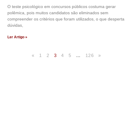
O teste psicológico em concursos públicos costuma gerar
polêmica, pois muitos candidatos são eliminados sem
compreender os critérios que foram utilizados, o que desperta
dúvidas,
Ler Artigo »
«
1
2
3
4
5
…
126
»
Artigos Publicados
Acesse agora nossos artigos que já foram publicados
na mídia.