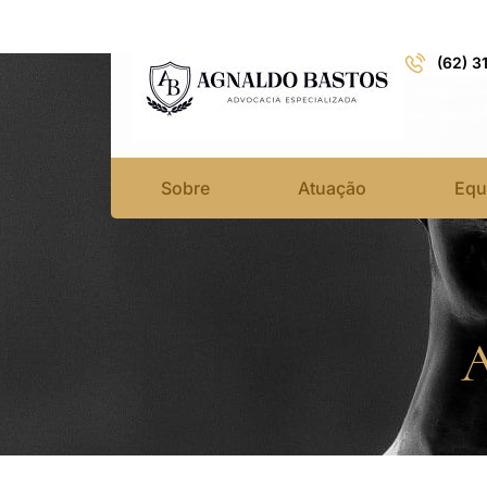
(62) 3
Sobre
Atuação
Equ