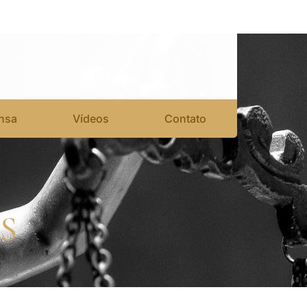
nsa
Vídeos
Contato
S