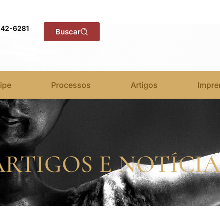
142-6281
Buscar
ipe
Processos
Artigos
Impre
ARTIGOS E NOTÍCIA