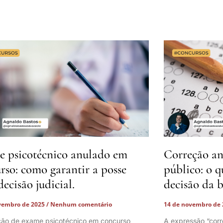
 psicotécnico anulado em
Correção an
rso: como garantir a posse
público: o q
decisão judicial.
decisão da 
vembro de 2025
Nenhum comentário
14 de novembro de
ção de exame psicotécnico em concurso
A expressão “corr