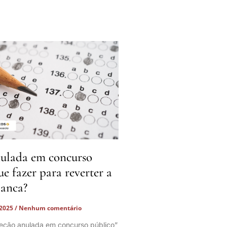
ulada em concurso
ue fazer para reverter a
banca?
 2025
Nenhum comentário
eção anulada em concurso público”