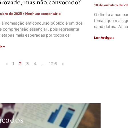
provado, mas não convocado?
10 de outubro de 2
tubro de 2025
Nenhum comentário
O direito à nome
temas que mais ge
to à nomeação em concurso público é um dos
candidatos. Afina
e compreensão essencial , pois representa
 etapas mais esperadas por todos os
Ler Artigo »
o »
«
1
2
3
4
…
126
»
icados