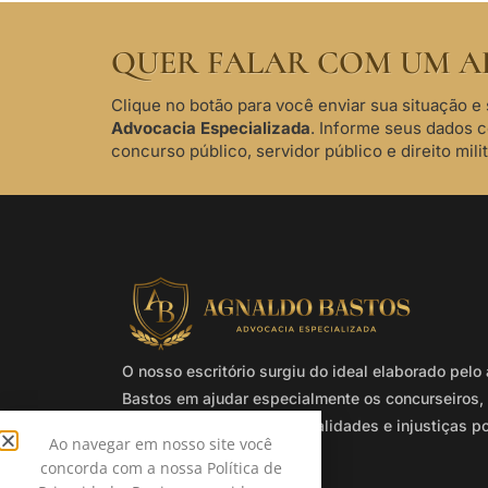
QUER FALAR COM UM A
Clique no botão para você enviar sua situação e 
Advocacia Especializada
. Informe seus dados 
concurso público, servidor público e direito milit
O nosso escritório surgiu do ideal elaborado pel
Bastos em ajudar especialmente os concurseiros, 
e militares que sofrem ilegalidades e injustiças p
Ao navegar em nosso site você
Administração Pública.
concorda com a nossa Política de