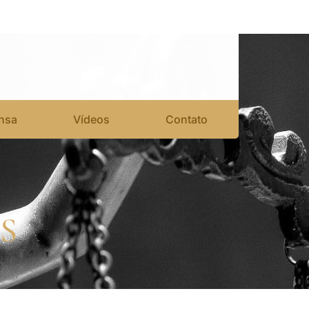
nsa
Vídeos
Contato
S