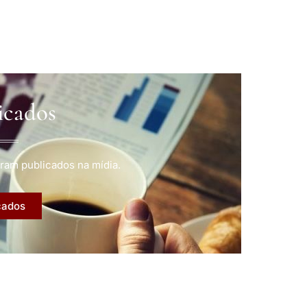
icados
ram publicados na mídia.
cados