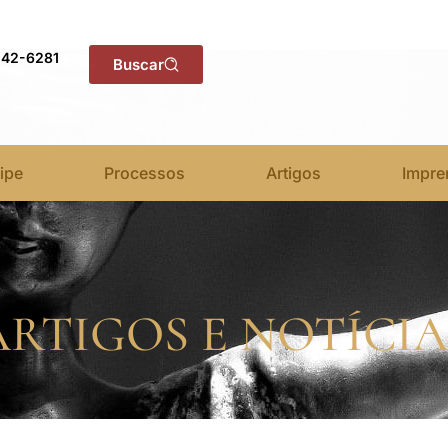
142-6281
Buscar
ipe
Processos
Artigos
Impre
ARTIGOS E NOTÍCIA