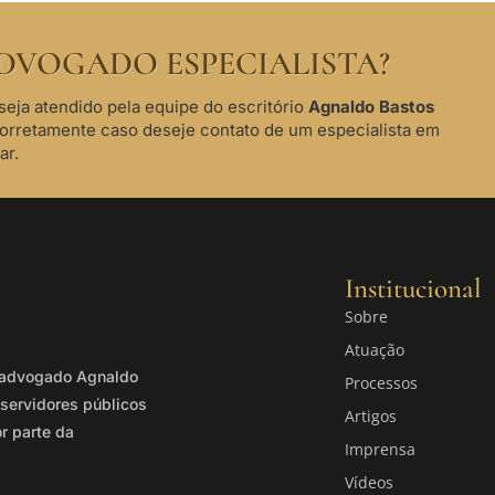
DVOGADO ESPECIALISTA?
seja atendido pela equipe do escritório
Agnaldo Bastos
corretamente caso deseje contato de um especialista em
ar.
Institucional
Sobre
Atuação
o advogado Agnaldo
Processos
servidores públicos
Artigos
or parte da
Imprensa
Vídeos