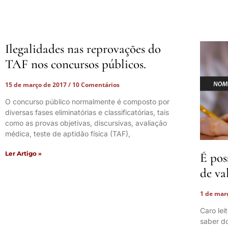
Ilegalidades nas reprovações do
TAF nos concursos públicos.
15 de março de 2017
10 Comentários
O concurso público normalmente é composto por
diversas fases eliminatórias e classificatórias, tais
como as provas objetivas, discursivas, avaliação
médica, teste de aptidão física (TAF),
Ler Artigo »
É pos
de va
1 de mar
Caro lei
saber do