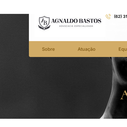
(62) 3
Sobre
Atuação
Equ