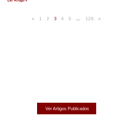
Ler Artigo »
«
1
2
3
4
5
…
126
»
Artigos Publicados
Acesse agora nossos artigos que já foram publicados
na mídia.
Ver Artigos Publicados