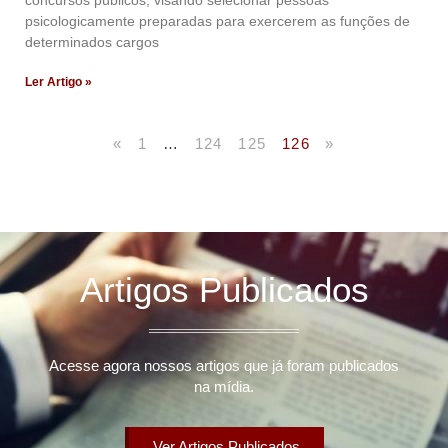
concursos públicos, visando selecionar pessoas
psicologicamente preparadas para exercerem as funções de
determinados cargos
Ler Artigo »
«
1
…
124
125
126
»
Artigos Publicados
Acesse agora nossos artigos que já foram publicados
na mídia.
Ver Artigos Publicados