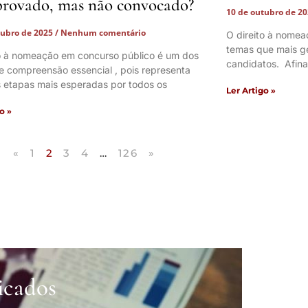
provado, mas não convocado?
10 de outubro de 2
tubro de 2025
Nenhum comentário
O direito à nome
temas que mais ge
to à nomeação em concurso público é um dos
candidatos. Afina
e compreensão essencial , pois representa
 etapas mais esperadas por todos os
Ler Artigo »
o »
«
1
2
3
4
…
126
»
icados