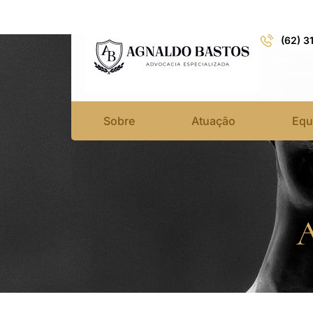
(62) 3
Sobre
Atuação
Equ