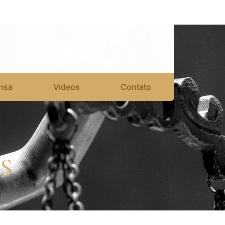
nsa
Vídeos
Contato
S