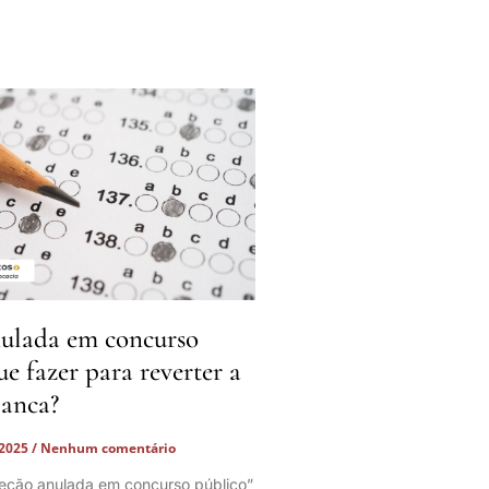
ulada em concurso
ue fazer para reverter a
banca?
 2025
Nenhum comentário
eção anulada em concurso público”