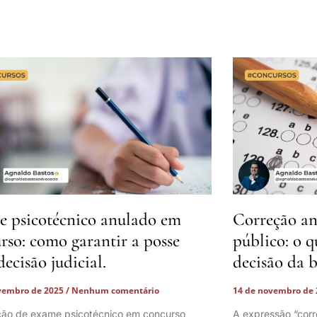
 psicotécnico anulado em
Correção an
rso: como garantir a posse
público: o q
decisão judicial.
decisão da 
vembro de 2025
Nenhum comentário
14 de novembro de
ção de exame psicotécnico em concurso
A expressão “corr