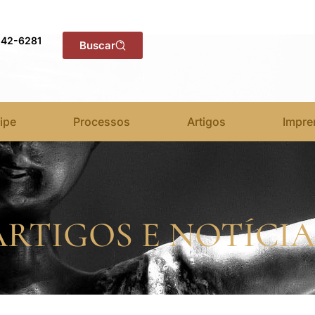
142-6281
Buscar
ipe
Processos
Artigos
Impre
ARTIGOS E NOTÍCIA