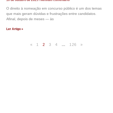
O direito à nomeação em concurso público é um dos temas
que mais geram dúvidas e frustrações entre candidatos.
Afinal, depois de meses — às
Ler Artigo »
«
1
2
3
4
…
126
»
Artigos Publicados
Acesse agora nossos artigos que já foram publicados
na mídia.