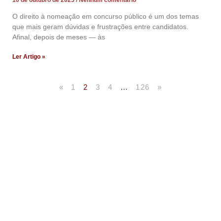
O direito à nomeação em concurso público é um dos temas
que mais geram dúvidas e frustrações entre candidatos.
Afinal, depois de meses — às
Ler Artigo »
«
1
2
3
4
…
126
»
Artigos Publicados
Acesse agora nossos artigos que já foram publicados
na mídia.