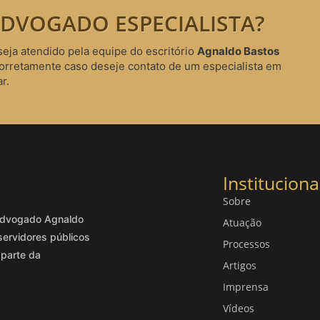
DVOGADO ESPECIALISTA?
seja atendido pela equipe do escritório
Agnaldo Bastos
corretamente caso deseje contato de um especialista em
r.
Instituciona
Sobre
o advogado Agnaldo
Atuação
servidores públicos
Processos
 parte da
Artigos
Imprensa
Vídeos