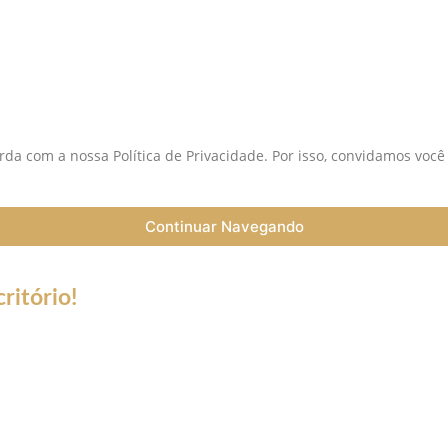
S
da com a nossa Política de Privacidade. Por isso, convidamos você
Continuar Navegando
ritório!
a do Coronavírus (Covid-19) informamos que nossos serviços esta
trabalho a distância (Home Office), e nossa equipe esta preparada 