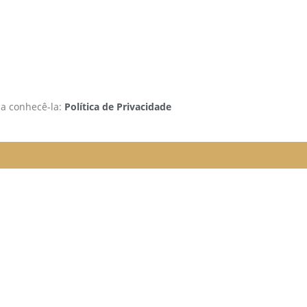
 a conhecê-la:
Política de Privacidade
rão funcionando da seguinte
e organizada para melhor