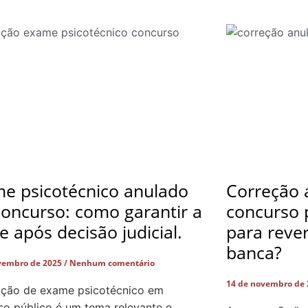
e psicotécnico anulado
Correção 
oncurso: como garantir a
concurso p
e após decisão judicial.
para rever
banca?
vembro de 2025
Nenhum comentário
14 de novembro de
ação de exame psicotécnico em
so público é um tema relevante e