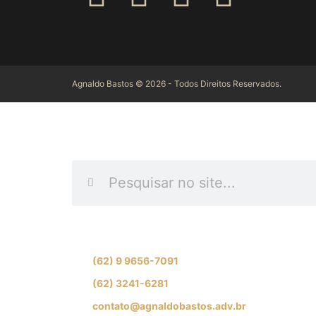
Agnaldo Bastos © 2026 - Todos Direitos Reservados.
INFORME O QUE DES
Se preferir, fale com nossa equipe de especial
(62) 9 9656-7091
(62) 3241-6281
contato@agnaldobastos.adv.br