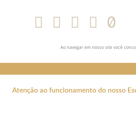
SIGA-NOS NAS REDES SOCIAI
Ao navegar em nosso site você concor
Atenção ao funcionamento do nosso Esc
Em decorrência da declaração de Pandemia pela OMS por caus
forma por tempo INDETERMINADO:
Nossos serviços estarão funcionando normalmente através do 
atendê-lo.