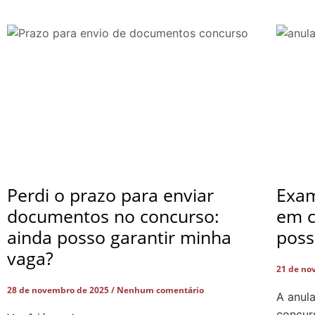
Perdi o prazo para enviar
Exam
documentos no concurso:
em c
ainda posso garantir minha
poss
vaga?
21 de no
28 de novembro de 2025
Nenhum comentário
A anul
concur