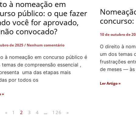
ito à nomeação em
Nomeação
urso público: o que fazer
concurso:
do você for aprovado,
não convocado?
10 de outubro de 2
tubro de 2025
Nenhum comentário
O direito à no
um dos temas q
ito à nomeação em concurso público é
frustrações ent
 temas de compreensão essencial ,
de meses — às
epresenta uma das etapas mais
das por todos os
Ler Artigo »
o »
«
1
2
3
4
…
126
»