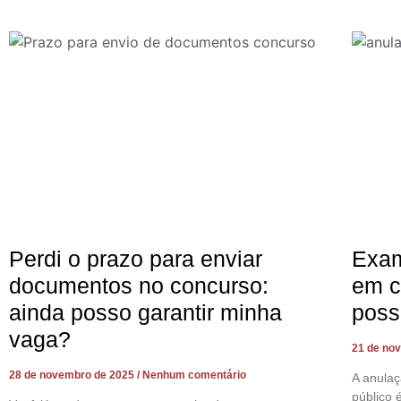
Perdi o prazo para enviar
Exam
documentos no concurso:
em c
ainda posso garantir minha
poss
vaga?
21 de no
28 de novembro de 2025
Nenhum comentário
A anula
público 