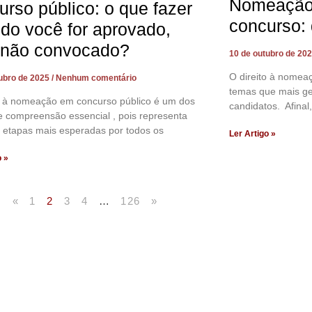
Nomeação 
urso público: o que fazer
concurso: 
do você for aprovado,
não convocado?
10 de outubro de 20
O direito à nomea
tubro de 2025
Nenhum comentário
temas que mais ge
to à nomeação em concurso público é um dos
candidatos. Afina
 compreensão essencial , pois representa
 etapas mais esperadas por todos os
Ler Artigo »
o »
«
1
2
3
4
…
126
»