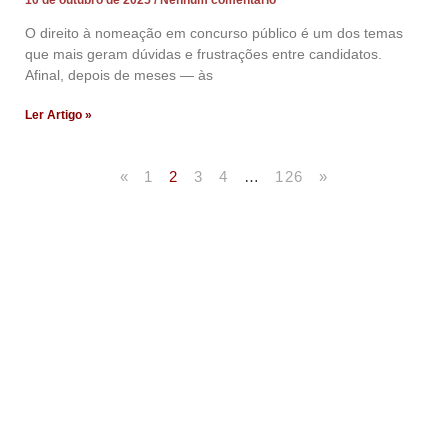
O direito à nomeação em concurso público é um dos temas
que mais geram dúvidas e frustrações entre candidatos.
Afinal, depois de meses — às
Ler Artigo »
«
1
2
3
4
…
126
»
Artigos Publicados
Acesse agora nossos artigos que já foram publicados
na mídia.