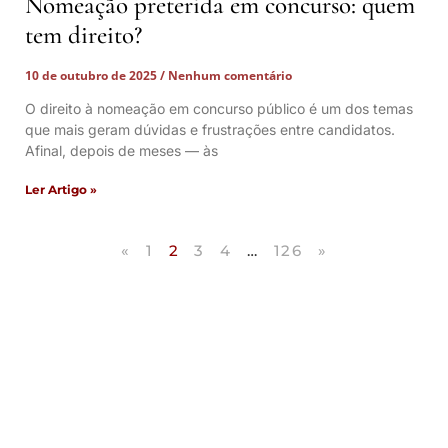
Nomeação preterida em concurso: quem
tem direito?
10 de outubro de 2025
Nenhum comentário
O direito à nomeação em concurso público é um dos temas
que mais geram dúvidas e frustrações entre candidatos.
Afinal, depois de meses — às
Ler Artigo »
«
1
2
3
4
…
126
»
Artigos Publicados