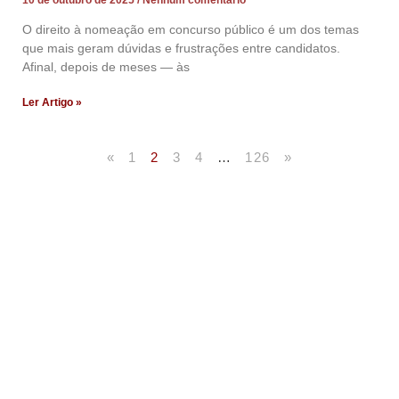
O direito à nomeação em concurso público é um dos temas
que mais geram dúvidas e frustrações entre candidatos.
Afinal, depois de meses — às
Ler Artigo »
«
1
2
3
4
…
126
»
Artigos Publicados
Acesse agora nossos artigos que já foram publicados
na mídia.