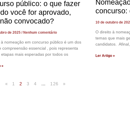
Nomeação 
urso público: o que fazer
concurso: 
do você for aprovado,
não convocado?
10 de outubro de 20
O direito à nomea
tubro de 2025
Nenhum comentário
temas que mais ge
to à nomeação em concurso público é um dos
candidatos. Afina
 compreensão essencial , pois representa
 etapas mais esperadas por todos os
Ler Artigo »
o »
«
1
2
3
4
…
126
»