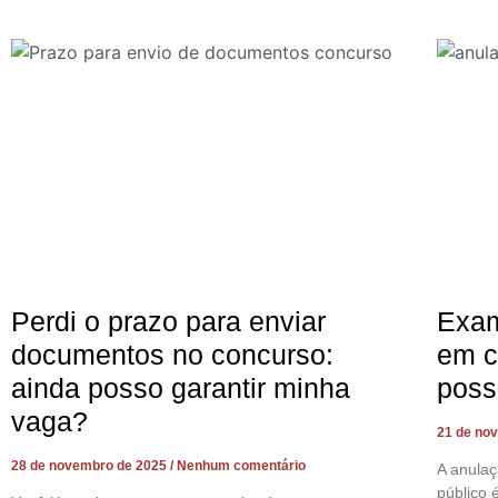
Perdi o prazo para enviar
Exam
documentos no concurso:
em c
ainda posso garantir minha
poss
vaga?
21 de no
28 de novembro de 2025
Nenhum comentário
A anula
público 