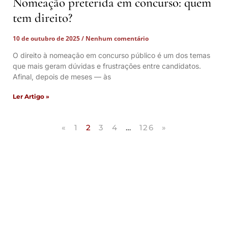
Nomeação preterida em concurso: quem
tem direito?
10 de outubro de 2025
Nenhum comentário
O direito à nomeação em concurso público é um dos temas
que mais geram dúvidas e frustrações entre candidatos.
Afinal, depois de meses — às
Ler Artigo »
«
1
2
3
4
…
126
»
Artigos Publicados