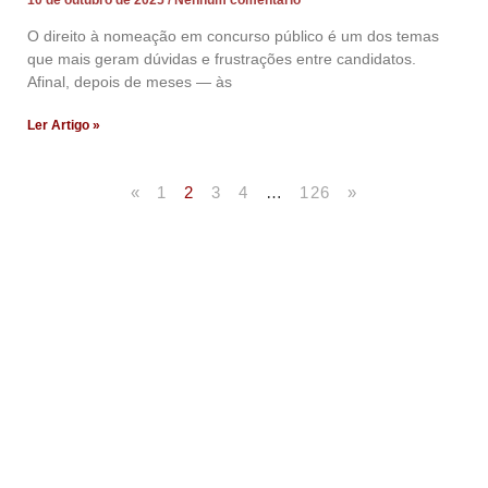
O direito à nomeação em concurso público é um dos temas
que mais geram dúvidas e frustrações entre candidatos.
Afinal, depois de meses — às
Ler Artigo »
«
1
2
3
4
…
126
»
Artigos Publicados
Acesse agora nossos artigos que já foram publicados
na mídia.