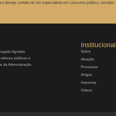
so deseje contato de um especialista em concurso público, servidor
Institucional
Sobre
dvogado Agnaldo
vidores públicos e
Atuação
rte da Administração
Processos
Artigos
Imprensa
Vídeos