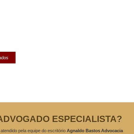
licados
ram publicados na mídia.
cados
ADVOGADO ESPECIALISTA?
 atendido pela equipe do escritório
Agnaldo Bastos Advocacia