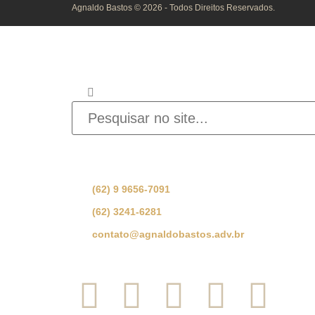
Agnaldo Bastos © 2026 - Todos Direitos Reservados.
INFORME O QUE D
Se preferir, fale com nossa equipe de especialist
(62) 9 9656-7091
(62) 3241-6281
contato@agnaldobastos.adv.br
SIGA-NOS NAS REDES SOCI