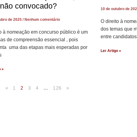
não convocado?
10 de outubro de 20
tubro de 2025
Nenhum comentário
O direito à nom
dos temas que m
to à nomeação em concurso público é um
entre candidatos
as de compreensão essencial , pois
nta uma das etapas mais esperadas por
Ler Artigo »
s
o »
«
1
2
3
4
…
126
»