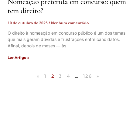
Nomeação preterida em concurso: quem
tem direito?
10 de outubro de 2025
Nenhum comentário
O direito à nomeação em concurso público é um dos temas
que mais geram dúvidas e frustrações entre candidatos.
Afinal, depois de meses — às
Ler Artigo »
«
1
2
3
4
…
126
»
Artigos Publicados