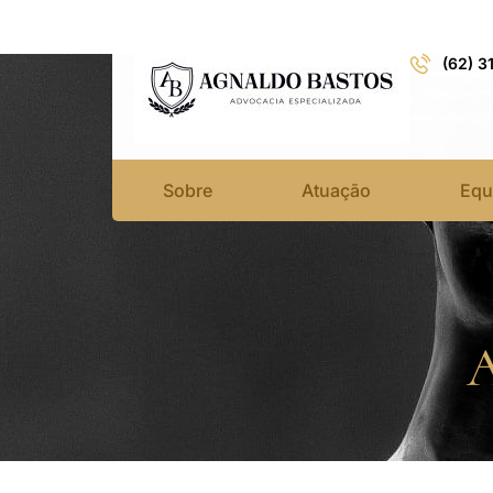
(62) 3
Sobre
Atuação
Equ