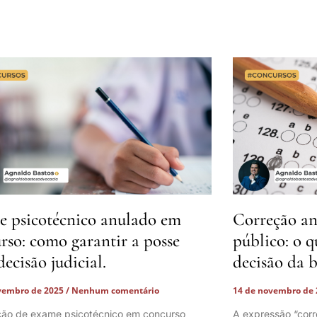
 psicotécnico anulado em
Correção an
rso: como garantir a posse
público: o q
decisão judicial.
decisão da 
vembro de 2025
Nenhum comentário
14 de novembro de
ção de exame psicotécnico em concurso
A expressão “corr