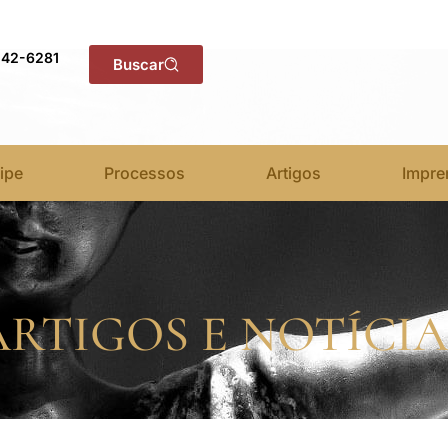
142-6281
Buscar
ipe
Processos
Artigos
Impre
ARTIGOS E NOTÍCIA