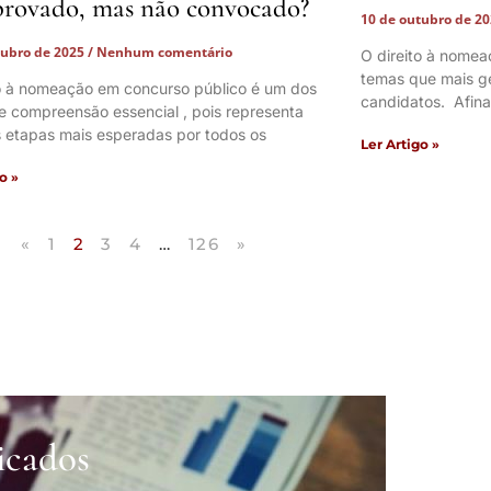
provado, mas não convocado?
10 de outubro de 2
tubro de 2025
Nenhum comentário
O direito à nome
temas que mais ge
to à nomeação em concurso público é um dos
candidatos. Afina
e compreensão essencial , pois representa
 etapas mais esperadas por todos os
Ler Artigo »
o »
«
1
2
3
4
…
126
»
icados