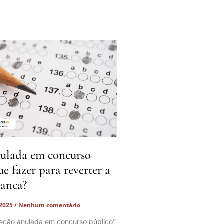
ulada em concurso
ue fazer para reverter a
banca?
 2025
Nenhum comentário
eção anulada em concurso público”