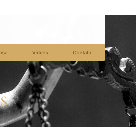
nsa
Vídeos
Contato
S