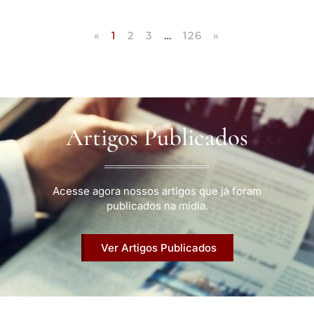
«
1
2
3
…
126
»
Artigos Publicados
Acesse agora nossos artigos que já foram
publicados na mídia.
Ver Artigos Publicados