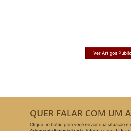
Artigos Pub
Acesse agora nossos artigos que já fo
Ver Artigos Publi
QUER FALAR COM UM A
Clique no botão para você enviar sua situação e 
Advocacia Especializada
. Informe seus dados 