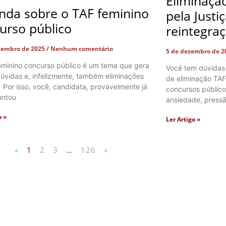
Eliminaçã
nda sobre o TAF feminino
pela Justi
urso público
reintegra
zembro de 2025
Nenhum comentário
5 de dezembro de 
eminino concurso público é um tema que gera
Você tem dúvidas
úvidas e, infelizmente, também eliminações
de eliminação TAF
. Por isso, você, candidata, provavelmente já
concursos públic
untou
ansiedade, pressã
o »
Ler Artigo »
«
1
2
3
…
126
»