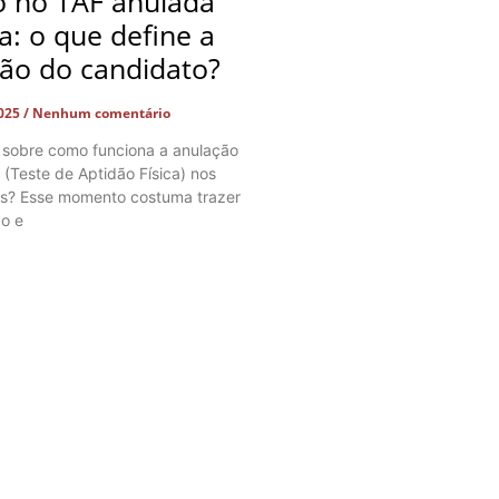
o no TAF anulada
ça: o que define a
ção do candidato?
2025
Nenhum comentário
 sobre como funciona a anulação
 (Teste de Aptidão Física) nos
os? Esse momento costuma trazer
o e