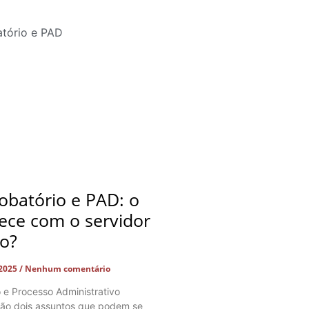
obatório e PAD: o
ece com o servidor
do?
 2025
Nenhum comentário
o e Processo Administrativo
 são dois assuntos que podem se