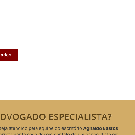
licados
ram publicados na mídia.
cados
DVOGADO ESPECIALISTA?
seja atendido pela equipe do escritório
Agnaldo Bastos
corretamente caso deseje contato de um especialista em