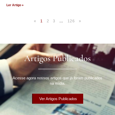
Ler Artigo »
«
1
2
3
…
126
»
Artigos Publicados
Acesse agora nossos artigos que já foram publicados
na mídia.
Ver Artigos Publicados