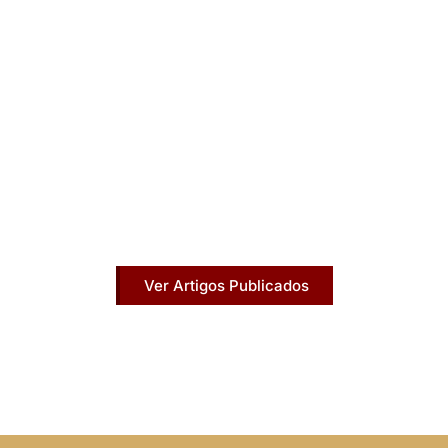
Artigos Publicados
Acesse agora nossos artigos que já foram
publicados na mídia.
Ver Artigos Publicados