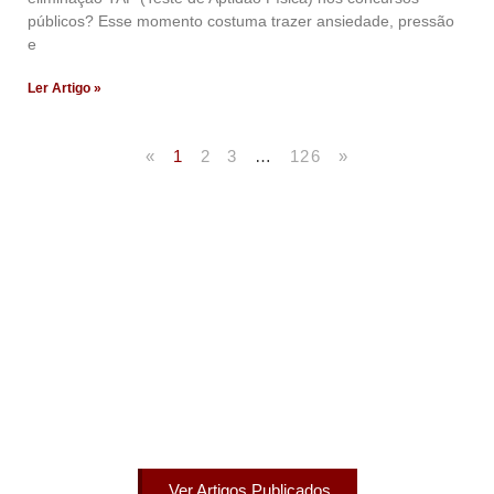
públicos? Esse momento costuma trazer ansiedade, pressão
e
Ler Artigo »
«
1
2
3
…
126
»
Artigos Publicados
Acesse agora nossos artigos que já foram publicados
na mídia.
Ver Artigos Publicados