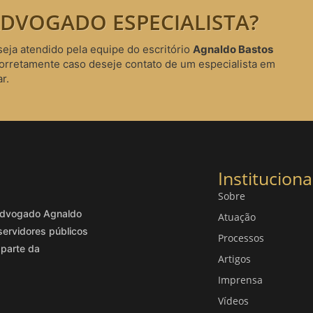
DVOGADO ESPECIALISTA?
seja atendido pela equipe do escritório
Agnaldo Bastos
corretamente caso deseje contato de um especialista em
r.
Instituciona
Sobre
o advogado Agnaldo
Atuação
servidores públicos
Processos
 parte da
Artigos
Imprensa
Vídeos