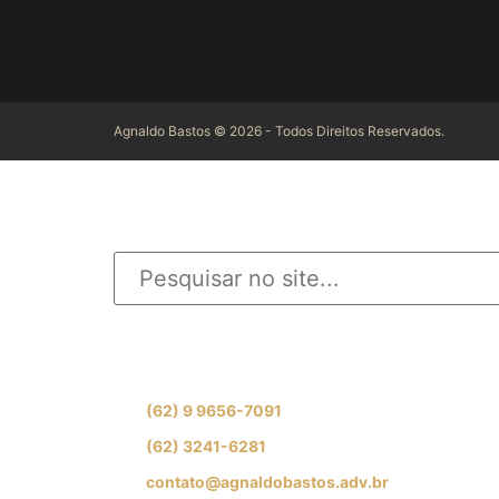
Agnaldo Bastos © 2026 - Todos Direitos Reservados.
INFORME O QUE DES
Se preferir, fale com nossa equipe de especial
(62) 9 9656-7091
(62) 3241-6281
contato@agnaldobastos.adv.br