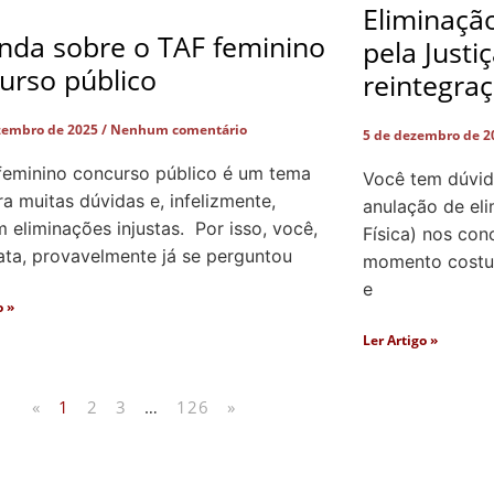
Eliminaçã
nda sobre o TAF feminino
pela Justi
urso público
reintegra
zembro de 2025
Nenhum comentário
5 de dezembro de 
feminino concurso público é um tema
Você tem dúvid
a muitas dúvidas e, infelizmente,
anulação de el
eliminações injustas. Por isso, você,
Física) nos con
ata, provavelmente já se perguntou
momento costum
e
o »
Ler Artigo »
«
1
2
3
…
126
»