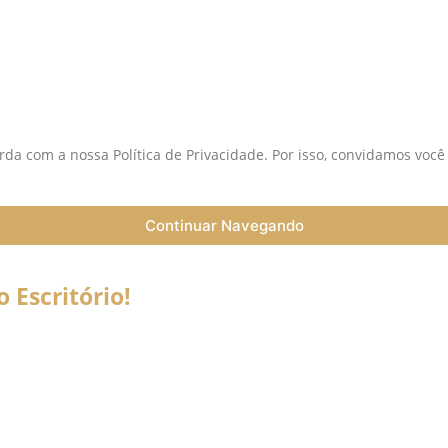
S
da com a nossa Política de Privacidade. Por isso, convidamos você
Continuar Navegando
Escritório!
a do Coronavírus (Covid-19) informamos que nossos serviços esta
trabalho a distância (Home Office), e nossa equipe esta preparada 