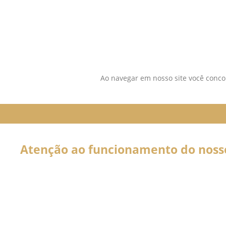
SIGA-NOS NAS REDES SOCIAI
Ao navegar em nosso site você concor
Atenção ao funcionamento do nosso 
Em decorrência da declaração de Pandemia pela OMS por caus
forma por tempo INDETERMINADO:
Nossos serviços estarão funcionando normalmente através do 
atendê-lo.