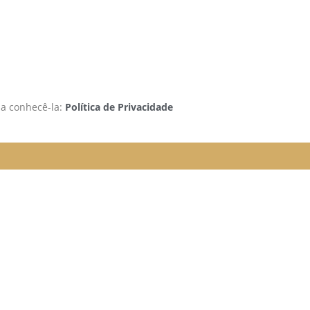
 a conhecê-la:
Política de Privacidade
rão funcionando da seguinte
e organizada para melhor