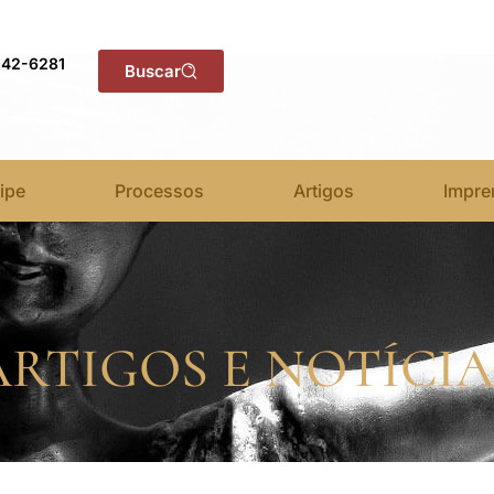
142-6281
Buscar
ipe
Processos
Artigos
Impre
ARTIGOS E NOTÍCIA