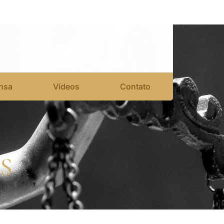
nsa
Vídeos
Contato
S