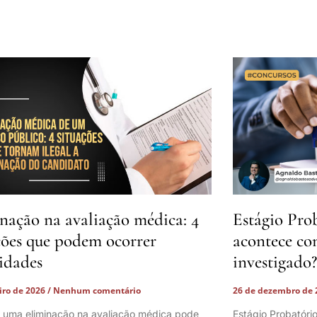
nação na avaliação médica: 4
Estágio Pro
ções que podem ocorrer
acontece co
lidades
investigado?
eiro de 2026
Nenhum comentário
26 de dezembro de
 uma eliminação na avaliação médica pode
Estágio Probatóri