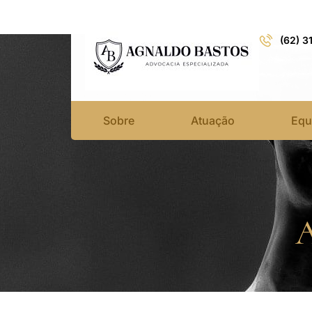
(62) 3
Sobre
Atuação
Equ