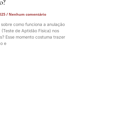
o?
2025
Nenhum comentário
 sobre como funciona a anulação
 (Teste de Aptidão Física) nos
os? Esse momento costuma trazer
o e