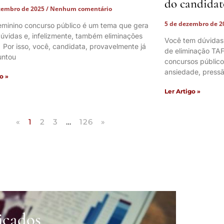
do candidat
zembro de 2025
Nenhum comentário
5 de dezembro de 
eminino concurso público é um tema que gera
úvidas e, infelizmente, também eliminações
Você tem dúvidas
. Por isso, você, candidata, provavelmente já
de eliminação TAF
untou
concursos públic
ansiedade, pressã
o »
Ler Artigo »
«
1
2
3
…
126
»
icados