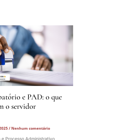
batório e PAD: o que
m o servidor
 2025
Nenhum comentário
o e Processo Administrativo