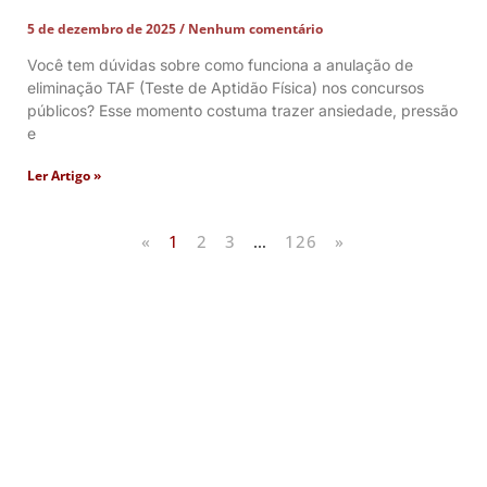
5 de dezembro de 2025
Nenhum comentário
Você tem dúvidas sobre como funciona a anulação de
eliminação TAF (Teste de Aptidão Física) nos concursos
públicos? Esse momento costuma trazer ansiedade, pressão
e
Ler Artigo »
«
1
2
3
…
126
»
Artigos Publicados
Acesse agora nossos artigos que já foram