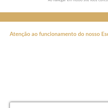
Atenção ao funcionamento do nosso Esc
Em decorrência da declaração de Pandemia pela OMS por cau
forma por tempo INDETERMINADO:
Nossos serviços estarão funcionando normalmente através do
atendê-lo.
Não estaremos realizando atendimentos presenciais e nosso c
Nossos atendimento serão apenas por meios online como Wh