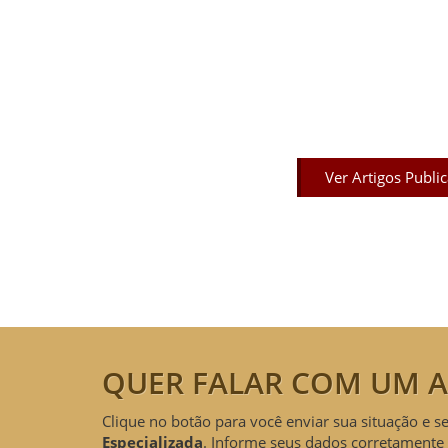
Artigos Pub
Acesse agora nossos artigos que já fo
Ver Artigos Publi
QUER FALAR COM UM A
Clique no botão para você enviar sua situação e s
Especializada
. Informe seus dados corretamente 