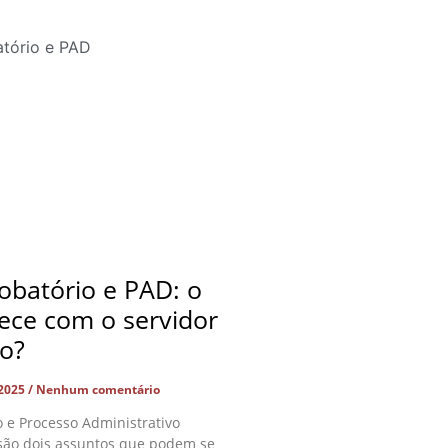
obatório e PAD: o
ece com o servidor
do?
 2025
Nenhum comentário
o e Processo Administrativo
 são dois assuntos que podem se