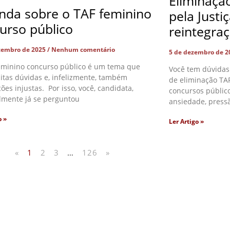
Eliminaçã
nda sobre o TAF feminino
pela Justi
urso público
reintegra
zembro de 2025
Nenhum comentário
5 de dezembro de 
eminino concurso público é um tema que
Você tem dúvidas
itas dúvidas e, infelizmente, também
de eliminação TAF
ões injustas. Por isso, você, candidata,
concursos públic
lmente já se perguntou
ansiedade, press
o »
Ler Artigo »
«
1
2
3
…
126
»