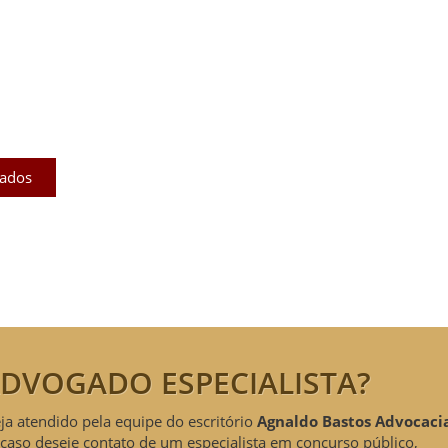
licados
ram publicados na mídia.
cados
DVOGADO ESPECIALISTA?
eja atendido pela equipe do escritório
Agnaldo Bastos Advocaci
caso deseje contato de um especialista em concurso público,