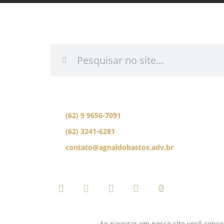
INFORME O QUE DES
Se preferir, fale com nossa equipe de especial
(62) 9 9656-7091
(62) 3241-6281
contato@agnaldobastos.adv.br
SIGA-NOS NAS REDES SOCIAI
Ao navegar em nosso site você concor