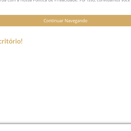
Continuar Navegando
ritório!
sa do Coronavírus (Covid-19) informamos que nossos serviços es
 trabalho a distância (Home Office), e nossa equipe esta prepara
ontato de telefone fixo não estará disponível.
atsApp, Skype, Vídeo chamadas e ligações somente para número d