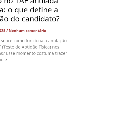
o no TAF anulada
ça: o que define a
ção do candidato?
2025
Nenhum comentário
 sobre como funciona a anulação
 (Teste de Aptidão Física) nos
os? Esse momento costuma trazer
ão e