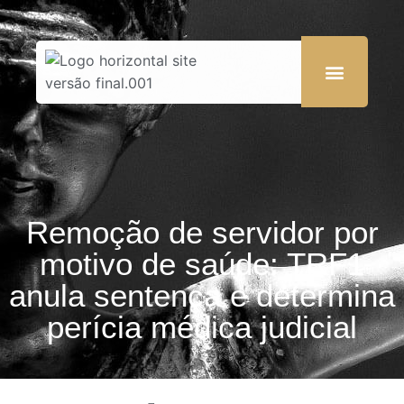
Remoção de servidor por
motivo de saúde: TRF1
anula sentença e determina
perícia médica judicial