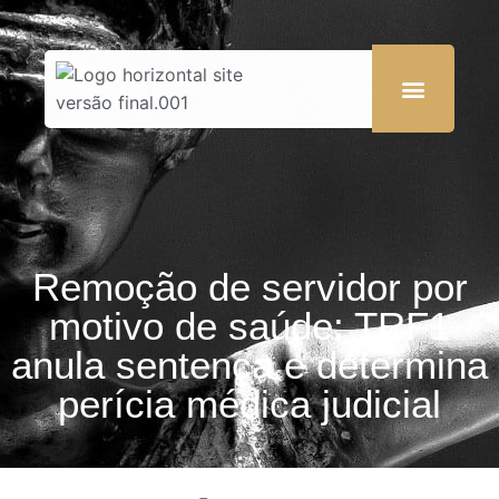
Remoção de servidor por
motivo de saúde: TRF1
anula sentença e determina
perícia médica judicial