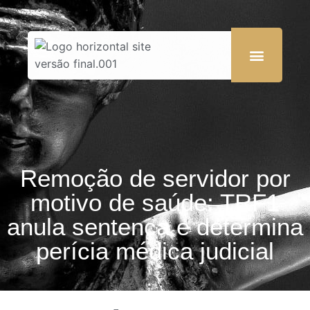
Remoção de servidor por
motivo de saúde: TRF1
anula sentença e determina
perícia médica judicial