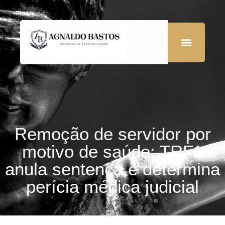
Remoção de servidor por
motivo de saúde: TRF1
anula sentença e determina
perícia médica judicial