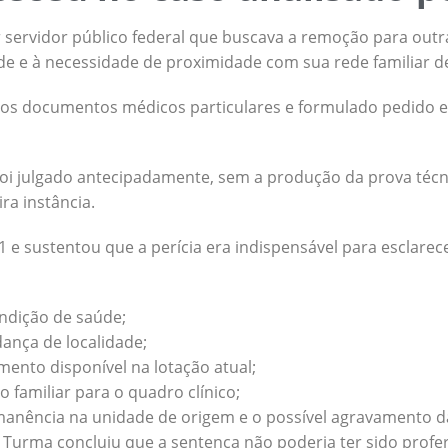
r servidor público federal que buscava a remoção para outr
de e à necessidade de proximidade com sua rede familiar d
os documentos médicos particulares e formulado pedido e
oi julgado antecipadamente, sem a produção da prova téc
ra instância.
1 e sustentou que a perícia era indispensável para esclarec
ndição de saúde;
ança de localidade;
ento disponível na lotação atual;
 familiar para o quadro clínico;
rmanência na unidade de origem e o possível agravamento d
9ª Turma concluiu que a sentença não poderia ter sido prof