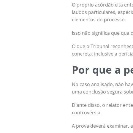
O próprio acórdão cita ent
laudos particulares, espe
elementos do processo.
Isso não significa que qual
O que o Tribunal reconheceu
concreta, inclusive a períci
Por que a p
No caso analisado, não hav
uma conclusão segura sobr
Diante disso, o relator ent
controvérsia.
A prova deverá examinar, e