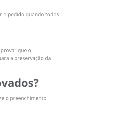
gar o pedido quando todos
.
mprovar que o
para a preservação da
ovados?
ge o preenchimento