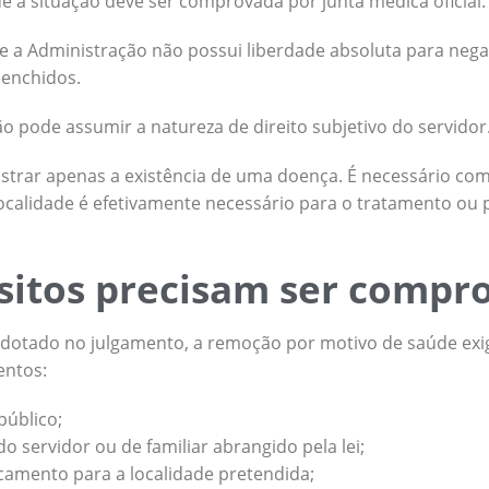
e a situação deve ser comprovada por junta médica oficial.
 que a Administração não possui liberdade absoluta para ne
eenchidos.
o pode assumir a natureza de direito subjetivo do servidor
trar apenas a existência de uma doença. É necessário co
ocalidade é efetivamente necessário para o tratamento ou 
sitos precisam ser compr
dotado no julgamento, a remoção por motivo de saúde exi
entos:
público;
o servidor ou de familiar abrangido pela lei;
camento para a localidade pretendida;