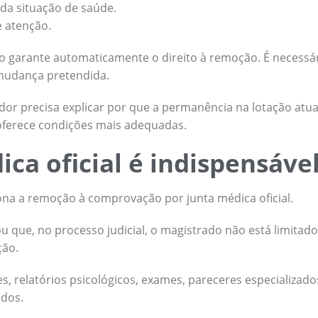
da situação de saúde.
e atenção.
não garante automaticamente o direito à remoção. É necessá
 mudança pretendida.
idor precisa explicar por que a permanência na lotação atua
 oferece condições mais adequadas.
ica oficial é indispensáve
iona a remoção à comprovação por junta médica oficial.
u que, no processo judicial, o magistrado não está limitad
ção.
s, relatórios psicológicos, exames, pareceres especializa
dos.