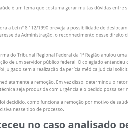
aúde é um tema que costuma gerar muitas dúvidas entre s
ra a Lei nº 8.112/1990 preveja a possibilidade de desloca
eresse da Administração, o reconhecimento desse direito
urma do Tribunal Regional Federal da 1ª Região anulou uma
oção de um servidor público federal. O colegiado entende
i julgado sem a realização da perícia médica judicial solici
mediatamente a remoção. Em vez disso, determinou o retor
 técnica seja produzida com urgência e o pedido possa ser
e foi decidido, como funciona a remoção por motivo de saúde
cisiva nesse tipo de processo.
eceu no caso analisado p