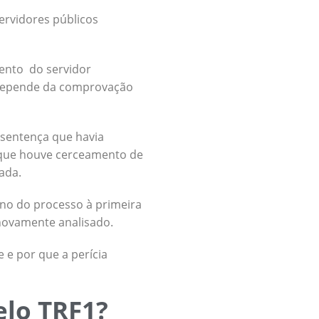
ervidores públicos
mento do servidor
 depende da comprovação
 sentença que havia
u que houve cerceamento de
tada.
no do processo à primeira
 novamente analisado.
 e por que a perícia
elo TRF1?