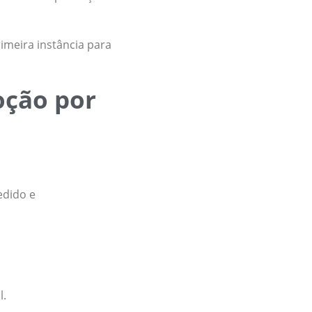
imeira instância para
oção por
edido e
l.