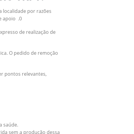
a localidade por razões
e apoio .0
xpresso de realização de
nica. O pedido de remoção
er pontos relevantes,
a saúde.
erida sem a produção dessa