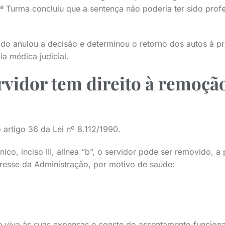
9ª Turma concluiu que a sentença não poderia ter sido pro
do anulou a decisão e determinou o retorno dos autos à pri
ia médica judicial.
vidor tem direito à remoçã
 artigo 36 da Lei nº 8.112/1990.
co, inciso III, alínea “b”, o servidor pode ser removido, a
resse da Administração, por motivo de saúde:
 viva às suas expensas e conste do assentamento funciona