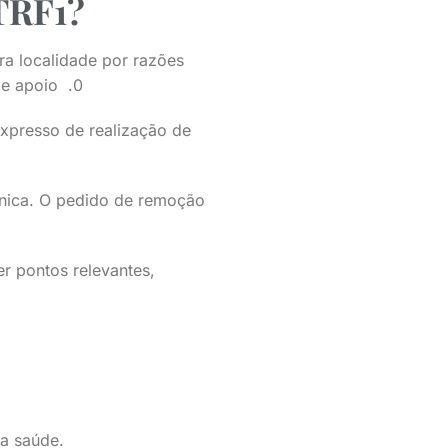
 TRF1?
ra localidade por razões
de apoio .0
xpresso de realização de
cnica. O pedido de remoção
er pontos relevantes,
da saúde.