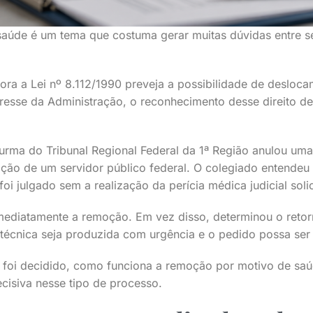
aúde é um tema que costuma gerar muitas dúvidas entre se
ra a Lei nº 8.112/1990 preveja a possibilidade de desloc
resse da Administração, o reconhecimento desse direito
urma do Tribunal Regional Federal da 1ª Região anulou um
oção de um servidor público federal. O colegiado entende
i julgado sem a realização da perícia médica judicial solic
mediatamente a remoção. Em vez disso, determinou o retor
 técnica seja produzida com urgência e o pedido possa se
e foi decidido, como funciona a remoção por motivo de saú
ecisiva nesse tipo de processo.