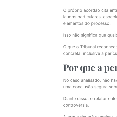
O próprio acórdão cita ent
laudos particulares, espe
elementos do processo.
Isso não significa que qual
O que o Tribunal reconheceu
concreta, inclusive a períci
Por que a per
No caso analisado, não hav
uma conclusão segura sobr
Diante disso, o relator ent
controvérsia.
A prova deverá examinar, e