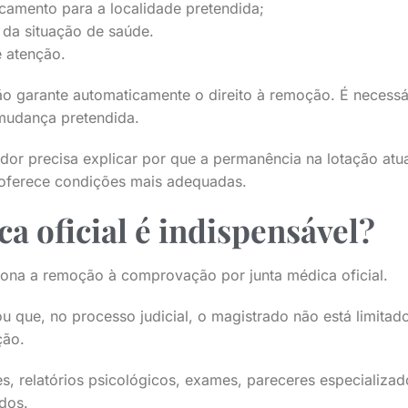
camento para a localidade pretendida;
da situação de saúde.
e atenção.
não garante automaticamente o direito à remoção. É necess
 mudança pretendida.
idor precisa explicar por que a permanência na lotação atua
 oferece condições mais adequadas.
a oficial é indispensável?
iona a remoção à comprovação por junta médica oficial.
u que, no processo judicial, o magistrado não está limita
ção.
s, relatórios psicológicos, exames, pareceres especializa
dos.