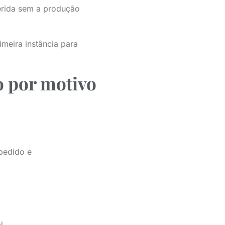
ferida sem a produção
meira instância para
o por motivo
 pedido e
l.