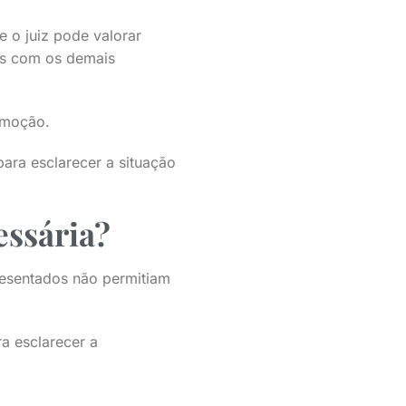
e o juiz pode valorar
os com os demais
remoção.
para esclarecer a situação
essária?
presentados não permitiam
ra esclarecer a