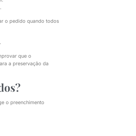
.
gar o pedido quando todos
.
mprovar que o
para a preservação da
dos?
ge o preenchimento