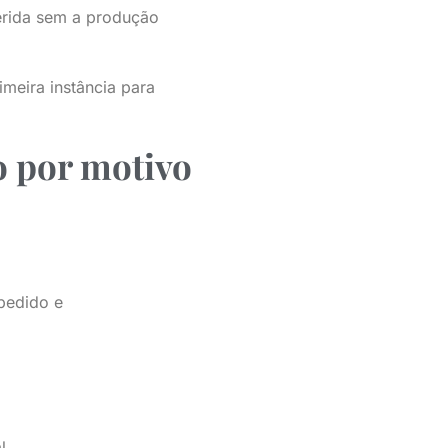
ferida sem a produção
meira instância para
o por motivo
 pedido e
l.