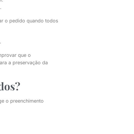
.
gar o pedido quando todos
.
mprovar que o
para a preservação da
dos?
ge o preenchimento