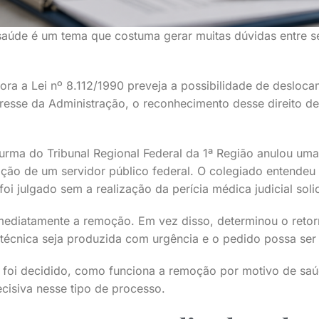
aúde é um tema que costuma gerar muitas dúvidas entre se
ra a Lei nº 8.112/1990 preveja a possibilidade de desloc
resse da Administração, o reconhecimento desse direito
urma do Tribunal Regional Federal da 1ª Região anulou um
oção de um servidor público federal. O colegiado entende
i julgado sem a realização da perícia médica judicial solic
mediatamente a remoção. Em vez disso, determinou o retor
 técnica seja produzida com urgência e o pedido possa se
e foi decidido, como funciona a remoção por motivo de saú
ecisiva nesse tipo de processo.