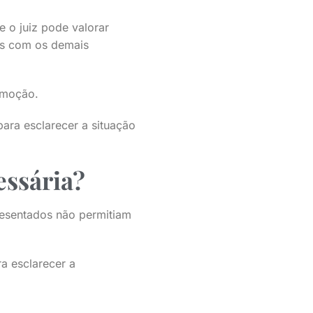
e o juiz pode valorar
os com os demais
remoção.
para esclarecer a situação
essária?
presentados não permitiam
ra esclarecer a