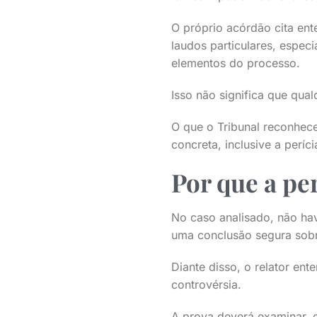
O próprio acórdão cita ent
laudos particulares, espe
elementos do processo.
Isso não significa que qual
O que o Tribunal reconheceu
concreta, inclusive a períci
Por que a per
No caso analisado, não hav
uma conclusão segura sobr
Diante disso, o relator ent
controvérsia.
A prova deverá examinar, e