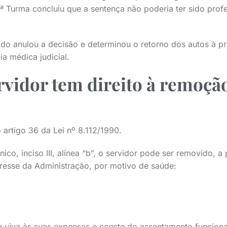
9ª Turma concluiu que a sentença não poderia ter sido pro
do anulou a decisão e determinou o retorno dos autos à pri
ia médica judicial.
vidor tem direito à remoçã
 artigo 36 da Lei nº 8.112/1990.
co, inciso III, alínea “b”, o servidor pode ser removido, a
resse da Administração, por motivo de saúde:
 viva às suas expensas e conste do assentamento funciona