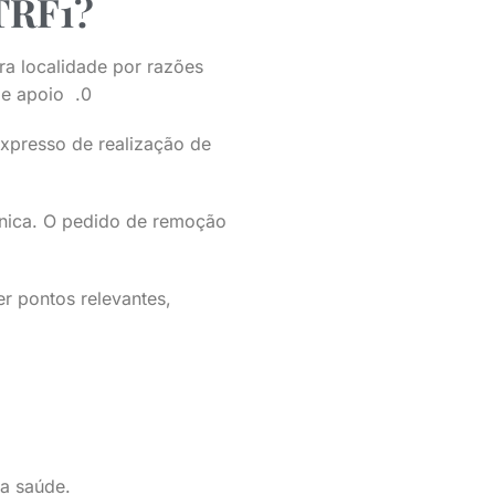
 TRF1?
ra localidade por razões
de apoio .0
xpresso de realização de
cnica. O pedido de remoção
er pontos relevantes,
da saúde.