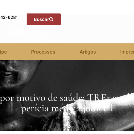
142-6281
Buscar
ipe
Processos
Artigos
Impre
por motivo de saúde: TRF1 anula
perícia médica judicial