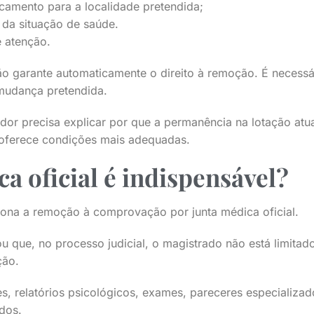
camento para a localidade pretendida;
da situação de saúde.
e atenção.
não garante automaticamente o direito à remoção. É necess
 mudança pretendida.
idor precisa explicar por que a permanência na lotação atua
 oferece condições mais adequadas.
a oficial é indispensável?
iona a remoção à comprovação por junta médica oficial.
u que, no processo judicial, o magistrado não está limita
ção.
s, relatórios psicológicos, exames, pareceres especializa
dos.