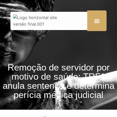
Remoção de servidor por
motivo de saúde: TRF1
anula sentença e determina
perícia médica judicial