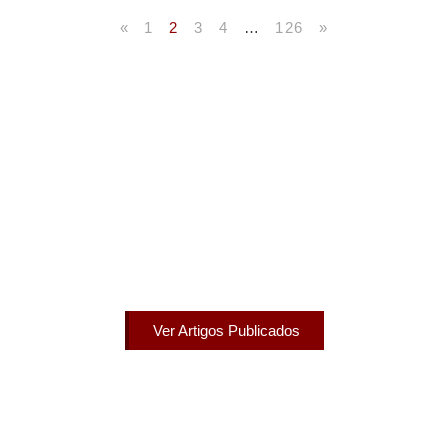
«
1
2
3
4
…
126
»
Artigos Publicados
Acesse agora nossos artigos que já foram publicados
na mídia.
Ver Artigos Publicados