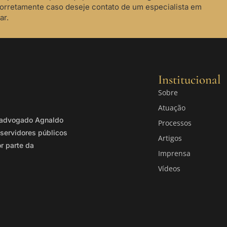
corretamente caso deseje contato de um especialista em
ar.
Institucional
Sobre
Atuação
o advogado Agnaldo
Processos
servidores públicos
Artigos
or parte da
Imprensa
Vídeos