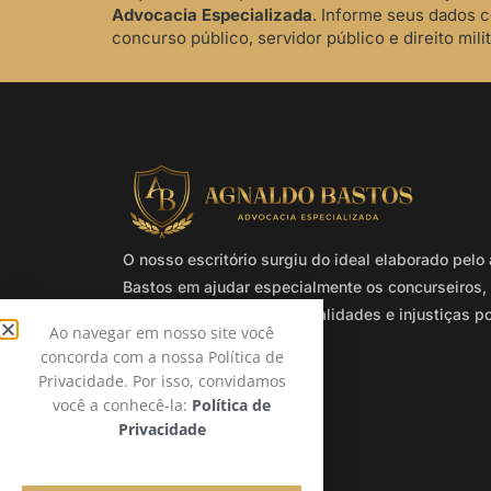
Advocacia Especializada
. Informe seus dados 
concurso público, servidor público e direito milit
O nosso escritório surgiu do ideal elaborado pel
Bastos em ajudar especialmente os concurseiros, 
e militares que sofrem ilegalidades e injustiças p
Ao navegar em nosso site você
Administração Pública.
concorda com a nossa Política de
Privacidade. Por isso, convidamos
você a conhecê-la:
Política de
Privacidade