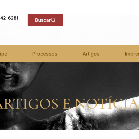
142-6281
Buscar
ipe
Processos
Artigos
Impre
ARTIGOS E NOTÍCIA