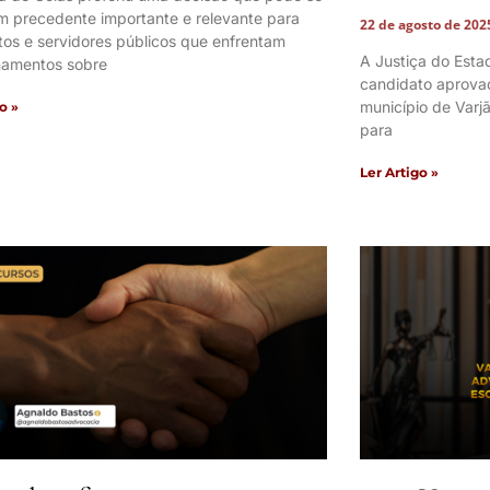
um precedente importante e relevante para
22 de agosto de 20
tos e servidores públicos que enfrentam
A Justiça do Est
namentos sobre
candidato aprova
município de Varj
o »
para
Ler Artigo »