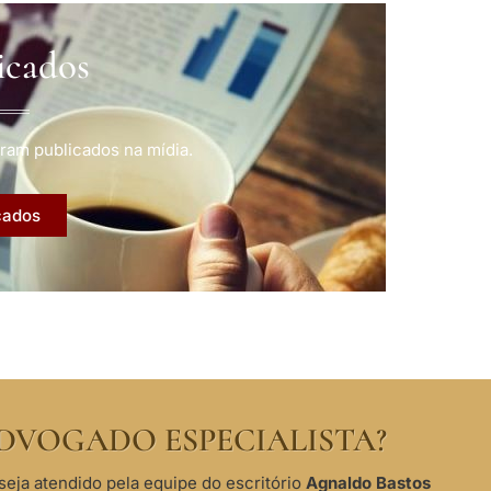
icados
ram publicados na mídia.
cados
DVOGADO ESPECIALISTA?
seja atendido pela equipe do escritório
Agnaldo Bastos