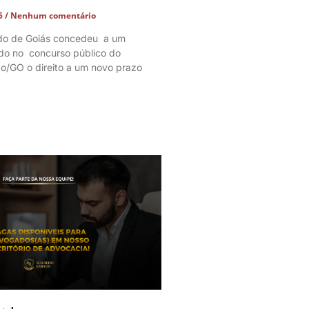
25
Nenhum comentário
ado de Goiás concedeu a um
do no concurso público do
ão/GO o direito a um novo prazo