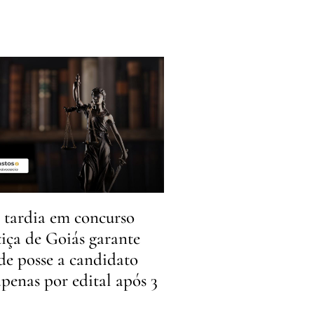
tardia em concurso
tiça de Goiás garante
de posse a candidato
penas por edital após 3