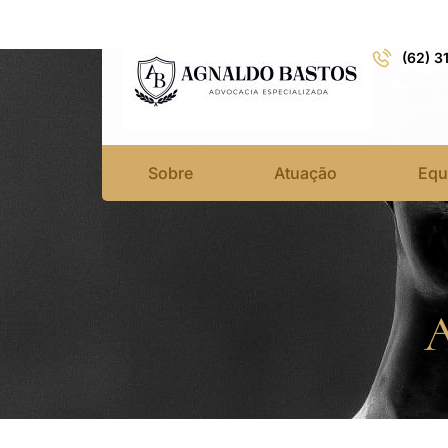
(62) 3
Sobre
Atuação
Equ