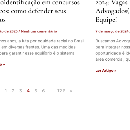
oidentificação em concursos
2024: Vagas
cos: como defender seus
Advogados(a
tos
Equipe!
sto de 2025
Nenhum comentário
7 de março de 2024
mos anos, a luta por equidade racial no Brasil
Buscamos Advogad
 em diversas frentes. Uma das medidas
para integrar noss
para garantir esse equilíbrio é o sistema
oportunidade é id
área comercial, q
o »
Ler Artigo »
«
1
2
3
4
5
6
…
126
»