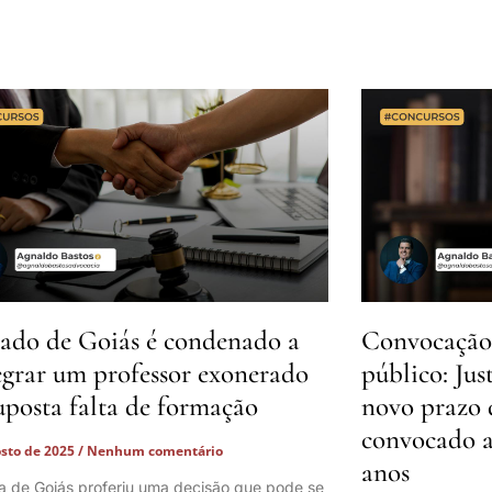
ado de Goiás é condenado a
Convocação 
egrar um professor exonerado
público: Jus
uposta falta de formação
novo prazo 
convocado a
osto de 2025
Nenhum comentário
anos
ça de Goiás proferiu uma decisão que pode se