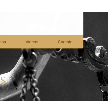
nsa
Vídeos
Contato
S