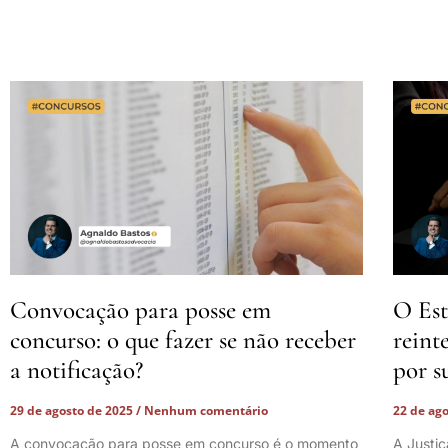
Convocação para posse em
O Est
concurso: o que fazer se não receber
reint
a notificação?
por s
29 de agosto de 2025
Nenhum comentário
22 de ag
A convocação para posse em concurso é o momento
A Justi