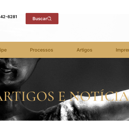
142-6281
Buscar
ipe
Processos
Artigos
Impre
ARTIGOS E NOTÍCIA