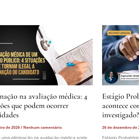
nação na avaliação médica: 4
Estágio Pro
ções que podem ocorrer
acontece co
lidades
investigado?
eiro de 2026
Nenhum comentário
26 de dezembro de
 uma eliminação na avaliação médica pode
Estágio Probatóri