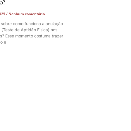
o?
2025
Nenhum comentário
 sobre como funciona a anulação
 (Teste de Aptidão Física) nos
os? Esse momento costuma trazer
o e