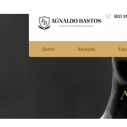
(62) 3
Sobre
Atuação
Equ