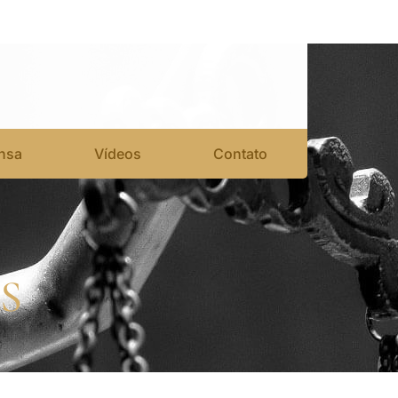
nsa
Vídeos
Contato
S