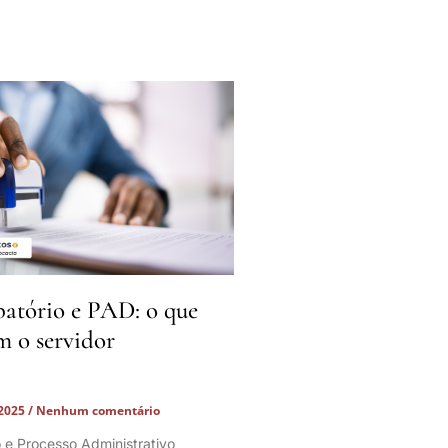
batório e PAD: o que
m o servidor
 2025
Nenhum comentário
o e Processo Administrativo