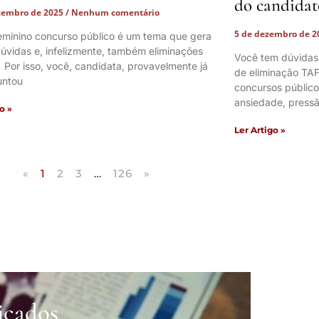
do candidat
zembro de 2025
Nenhum comentário
5 de dezembro de 
eminino concurso público é um tema que gera
úvidas e, infelizmente, também eliminações
Você tem dúvidas
. Por isso, você, candidata, provavelmente já
de eliminação TAF
untou
concursos públic
ansiedade, pressã
o »
Ler Artigo »
«
1
2
3
…
126
»
icados