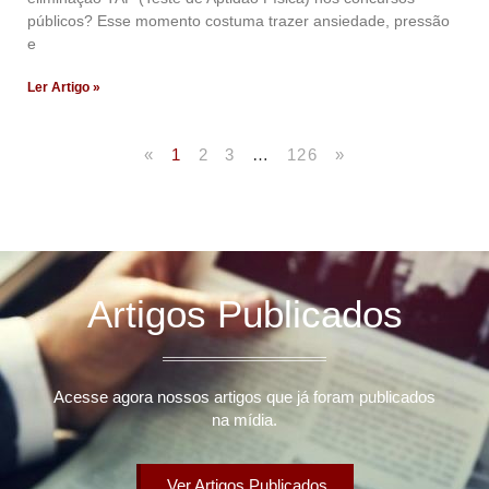
públicos? Esse momento costuma trazer ansiedade, pressão
e
Ler Artigo »
«
1
2
3
…
126
»
Artigos Publicados
Acesse agora nossos artigos que já foram publicados
na mídia.
Ver Artigos Publicados