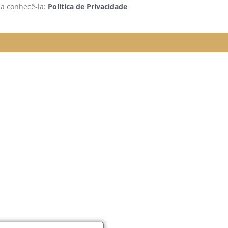
 a conhecê-la:
Política de Privacidade
rão funcionando da seguinte
e organizada para melhor
elular.