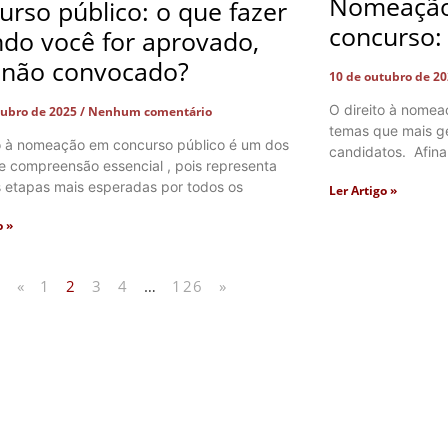
Nomeação
urso público: o que fazer
concurso:
do você for aprovado,
não convocado?
10 de outubro de 2
O direito à nome
tubro de 2025
Nenhum comentário
temas que mais ge
to à nomeação em concurso público é um dos
candidatos. Afina
e compreensão essencial , pois representa
 etapas mais esperadas por todos os
Ler Artigo »
o »
«
1
2
3
4
…
126
»