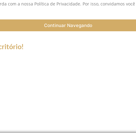
da com a nossa Política de Privacidade. Por isso, convidamos você
Continuar Navegando
ritório!
a do Coronavírus (Covid-19) informamos que nossos serviços esta
trabalho a distância (Home Office), e nossa equipe esta preparada 
ntato de telefone fixo não estará disponível.
tsApp, Skype, Vídeo chamadas e ligações somente para número de c