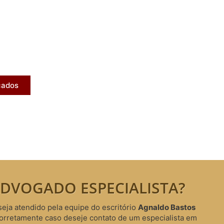
licados
ram publicados na mídia.
cados
DVOGADO ESPECIALISTA?
seja atendido pela equipe do escritório
Agnaldo Bastos
corretamente caso deseje contato de um especialista em