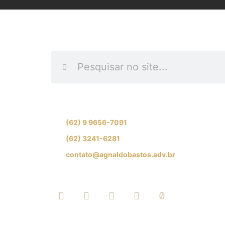
INFORME O QUE DES
Se preferir, fale com nossa equipe de especial
(62) 9 9656-7091
(62) 3241-6281
contato@agnaldobastos.adv.br
SIGA-NOS NAS REDES SOCIAI