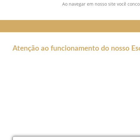
Ao navegar em nosso site você concor
Atenção ao funcionamento do nosso Esc
Em decorrência da declaração de Pandemia pela OMS por caus
forma por tempo INDETERMINADO:
Nossos serviços estarão funcionando normalmente através do 
atendê-lo.
Não estaremos realizando atendimentos presenciais e nosso co
Nossos atendimento serão apenas por meios online como Wha