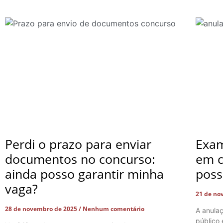
Perdi o prazo para enviar
Exam
documentos no concurso:
em c
ainda posso garantir minha
poss
vaga?
21 de no
28 de novembro de 2025
Nenhum comentário
A anula
público