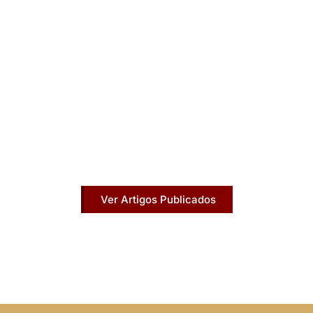
Artigos Publicados
Acesse agora nossos artigos que já foram
publicados na mídia.
Ver Artigos Publicados