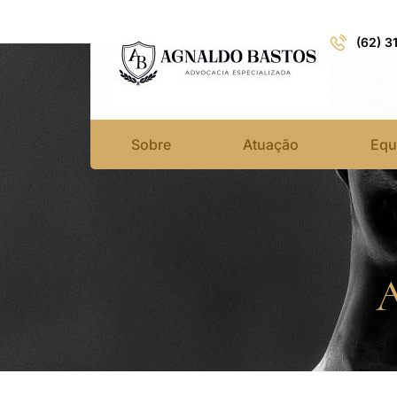
(62) 3
Sobre
Atuação
Equ