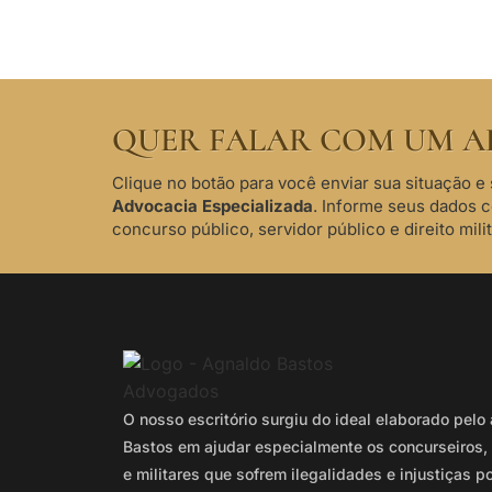
QUER FALAR COM UM A
Clique no botão para você enviar sua situação e 
Advocacia Especializada
. Informe seus dados 
concurso público, servidor público e direito milit
O nosso escritório surgiu do ideal elaborado pel
Bastos em ajudar especialmente os concurseiros, 
e militares que sofrem ilegalidades e injustiças p