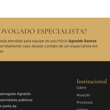
DVOGADO ESPECIALISTA?
seja atendido pela equipe do escritório
Agnaldo Bastos
corretamente caso deseje contato de um especialista em
ar.
Institucional
Sobre
o advogado Agnaldo
Atuação
servidores públicos
Processos
or parte da
Artigos