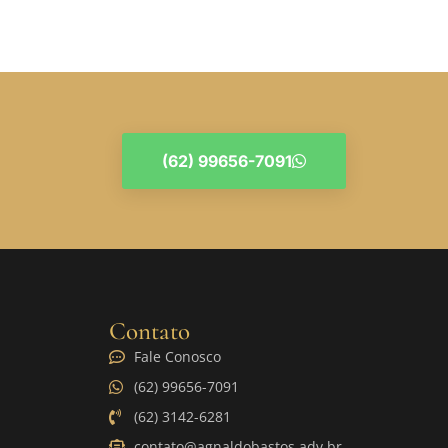
(62) 99656-7091
Contato
Fale Conosco
(62) 99656-7091
(62) 3142-6281
contato@agnaldobastos.adv.br