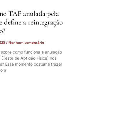
no TAF anulada pela
ue define a reintegração
o?
2025
Nenhum comentário
 sobre como funciona a anulação
 (Teste de Aptidão Física) nos
os? Esse momento costuma trazer
o e