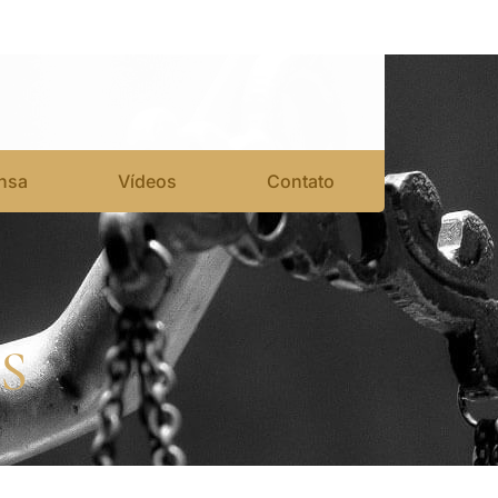
nsa
Vídeos
Contato
S