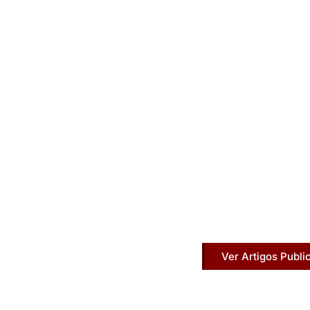
Artigos Publ
Acesse agora nossos artigos que já fo
Ver Artigos Publi