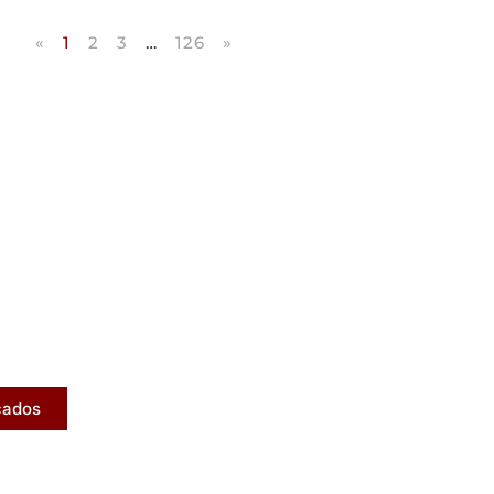
«
1
2
3
…
126
»
icados
ram publicados na mídia.
cados