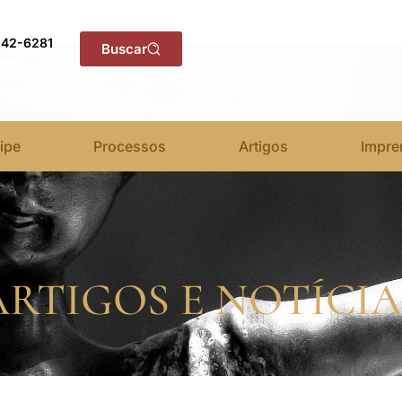
142-6281
Buscar
ipe
Processos
Artigos
Impre
ARTIGOS E NOTÍCIA