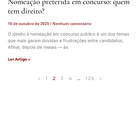
Nomeação preterida em concurso: quem
tem direito?
10 de outubro de 2025
Nenhum comentário
O direito à nomeação em concurso público é um dos temas
que mais geram dúvidas e frustrações entre candidatos.
Afinal, depois de meses — às
Ler Artigo »
«
1
2
3
4
…
126
»
Artigos Publicados