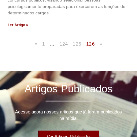
concursos públicos, visando selecionar pessoas
psicologicamente preparadas para exercerem as funções de
determinados cargos
Ler Artigo »
«
1
…
124
125
126
»
Artigos Publicados
Acesse agora nossos artigos que já foram publicados
na mídia.
Ver Artigos Publicados