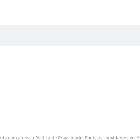
EJA ENCONTRAR
istas:
S
da com a nossa Política de Privacidade. Por isso, convidamos você