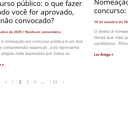
Nomeação
urso público: o que fazer
concurso:
do você for aprovado,
não convocado?
10 de outubro de 2
O direito à nome
tubro de 2025
Nenhum comentário
temas que mais ge
to à nomeação em concurso público é um dos
candidatos. Afina
e compreensão essencial , pois representa
 etapas mais esperadas por todos os
Ler Artigo »
o »
«
1
2
3
4
…
126
»