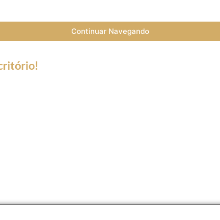
Continuar Navegando
ritório!
a do Coronavírus (Covid-19) informamos que nossos serviços esta
trabalho a distância (Home Office), e nossa equipe esta preparada 
ntato de telefone fixo não estará disponível.
tsApp, Skype, Vídeo chamadas e ligações somente para número de c