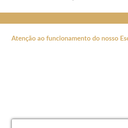
Atenção ao funcionamento do nosso Esc
Em decorrência da declaração de Pandemia pela OMS por caus
forma por tempo INDETERMINADO:
Nossos serviços estarão funcionando normalmente através do 
atendê-lo.
Não estaremos realizando atendimentos presenciais e nosso co
Nossos atendimento serão apenas por meios online como Wha