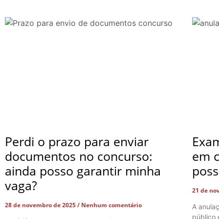
Perdi o prazo para enviar
Exam
documentos no concurso:
em c
ainda posso garantir minha
poss
vaga?
21 de no
28 de novembro de 2025
Nenhum comentário
A anula
público