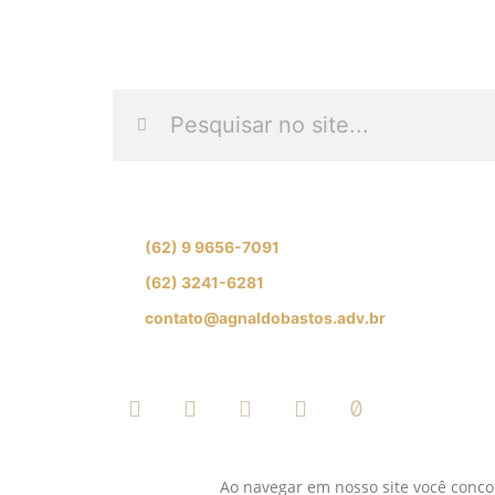
INFORME O QUE DES
Se preferir, fale com nossa equipe de especial
(62) 9 9656-7091
(62) 3241-6281
contato@agnaldobastos.adv.br
SIGA-NOS NAS REDES SOCIAI
Ao navegar em nosso site você concor