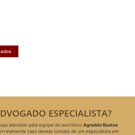
licados
ram publicados na mídia.
cados
DVOGADO ESPECIALISTA?
seja atendido pela equipe do escritório
Agnaldo Bastos
corretamente caso deseje contato de um especialista em