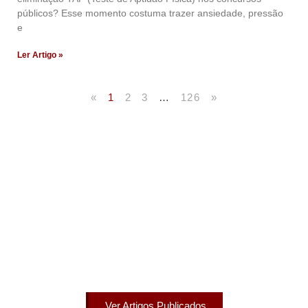
públicos? Esse momento costuma trazer ansiedade, pressão
e
Ler Artigo »
«
1
2
3
…
126
»
Artigos Publicados
Acesse agora nossos artigos que já foram publicados
na mídia.
Ver Artigos Publicados